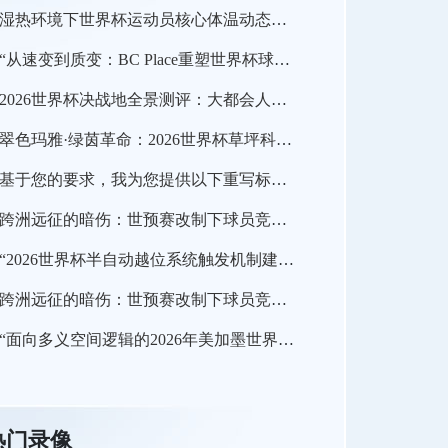
湿热环境下世界杯运动员核心体温动态追踪与热应激实时预警系统构建
“从速变到质变：BC Place重塑世界杯球场新法则”
2026世界杯决战地全景测评：大都会人寿球场视角分级与沉浸观赛指南
翠色玛雅·绿茵革命：2026世界杯草坪科技的迭代与突破
基于您的要求，我为您提供以下重写标题：<br /> <br /> **2026世界杯北美空域动态协调机制：跨区航路弹性管理与区域交通网络协同效能分析**
跨洲远征的暗伤：世预赛改制下球员竞技曲线的系统性断裂
“2026世界杯半自动越位系统触发机制建模：基于104场赛事数据的判罚效能解析”
跨洲远征的暗伤：世预赛改制下球员竞技曲线的系统性断裂
“面向多义空间逻辑的2026年美加墨世界杯场馆更衣室流线重构策略研究”
热门录像