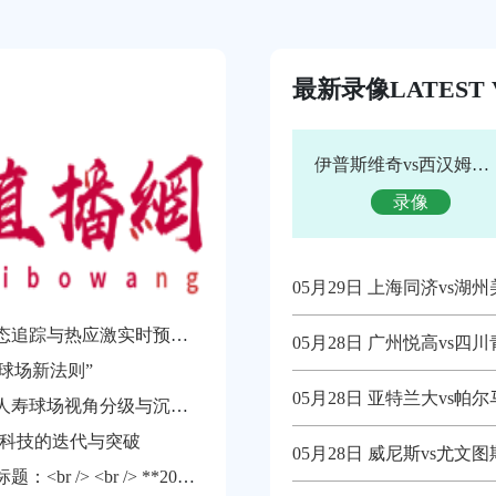
最新录像
LATEST 
伊普斯维奇vs西汉姆联 全场录像回放
录像
05月29日 上海同济vs湖
湿热环境下世界杯运动员核心体温动态追踪与热应激实时预警系统构建
05月28日 广州悦高vs四
杯球场新法则”
05月28日 亚特兰大vs帕
2026世界杯决战地全景测评：大都会人寿球场视角分级与沉浸观赛指南
坪科技的迭代与突破
05月28日 威尼斯vs尤文
基于您的要求，我为您提供以下重写标题：<br /> <br /> **2026世界杯北美空域动态协调机制：跨区航路弹性管理与区域交通网络协同效能分析**