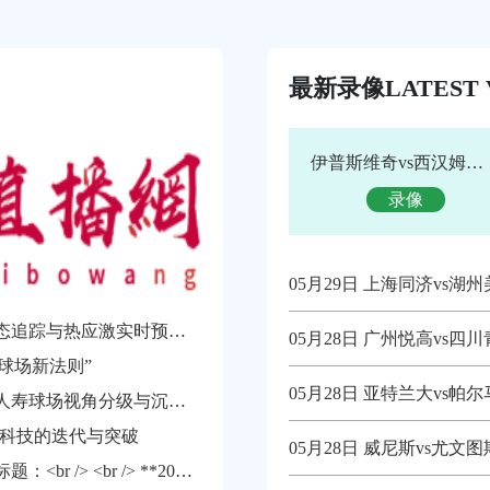
最新录像
LATEST 
伊普斯维奇vs西汉姆联 全场录像回放
录像
05月29日 上海同济vs湖
湿热环境下世界杯运动员核心体温动态追踪与热应激实时预警系统构建
05月28日 广州悦高vs四
杯球场新法则”
05月28日 亚特兰大vs帕
2026世界杯决战地全景测评：大都会人寿球场视角分级与沉浸观赛指南
坪科技的迭代与突破
05月28日 威尼斯vs尤文
基于您的要求，我为您提供以下重写标题：<br /> <br /> **2026世界杯北美空域动态协调机制：跨区航路弹性管理与区域交通网络协同效能分析**