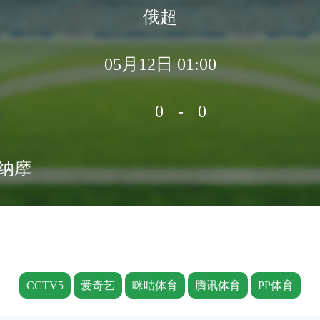
俄超
05月12日 01:00
0-0
纳摩
CCTV5
爱奇艺
咪咕体育
腾讯体育
PP体育